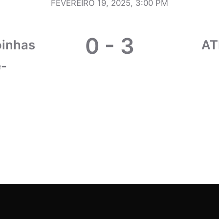
FEVEREIRO 19, 2025, 3:00 PM
0
-
3
oinhas
AT
e-